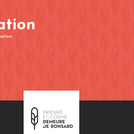
ation
mation.