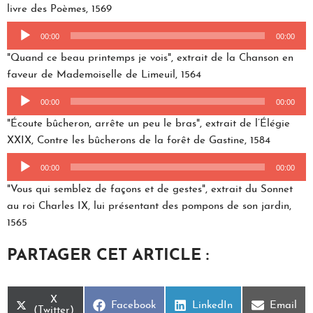
livre des Poèmes, 1569
Lecteur
audio
00:00
00:00
"Quand ce beau printemps je vois", extrait de la Chanson en
faveur de Mademoiselle de Limeuil, 1564
Lecteur
audio
00:00
00:00
"Écoute bûcheron, arrête un peu le bras", extrait de l’Élégie
XXIX, Contre les bûcherons de la forêt de Gastine, 1584
Lecteur
audio
00:00
00:00
"Vous qui semblez de façons et de gestes", extrait du Sonnet
au roi Charles IX, lui présentant des pompons de son jardin,
1565
PARTAGER CET ARTICLE :
Share
X
Share
Share
Share
Facebook
LinkedIn
Email
on
(Twitter)