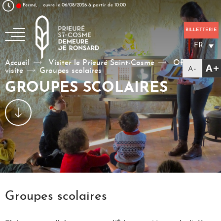
Aller au texte
Aller au menu
Fermé,
ouvre le 06/08/2026 à partir de 10:00
Passer au contenu
Menu principal
BILLETTERIE
FR
La poésie, un art à vivre
Accueil
Visiter le Prieuré Saint-Cosme
Offres de
visite
Groupes scolaires
GROUPES SCOLAIRES
Groupes scolaires