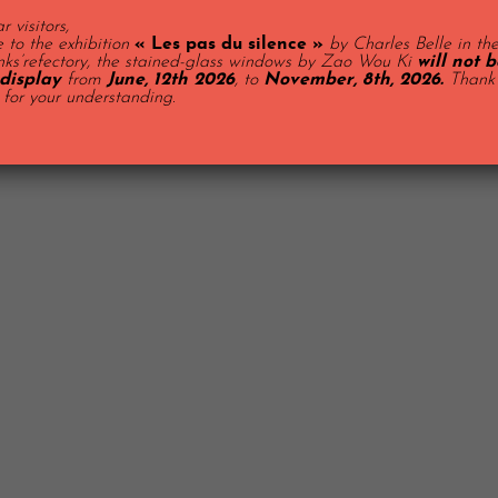
r visitors,
 to the exhibition
« Les pas du silence »
by Charles Belle in th
ks’refectory, the stained-glass windows by Zao Wou Ki
will not b
display
from
June, 12th 2026
, to
November, 8th, 2026.
Thank
 for your understanding.