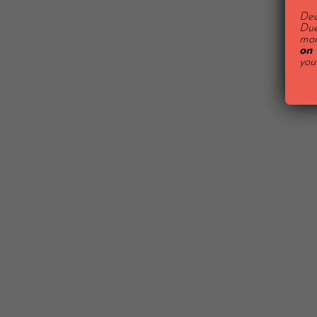
Dea
Due
mon
on 
you