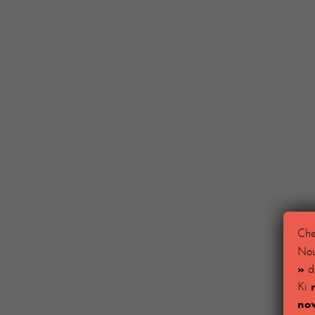
Cher
Nou
»
de
Ki
no