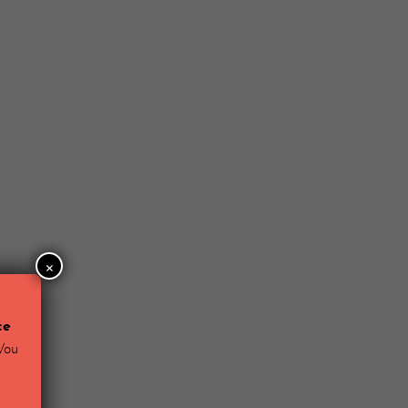
×
ce
Wou