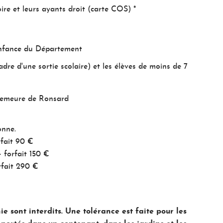
re et leurs ayants droit (carte COS) *
'Enfance du Département
adre d'une sortie scolaire) et les élèves de moins de 7
 Demeure de Ronsard
onne.
rfait 90 €
+ forfait 150 €
orfait 290 €
 sont interdits. Une tolérance est faite pour les