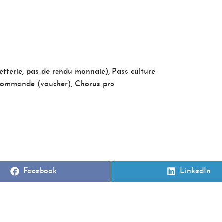
etterie, pas de rendu monnaie), Pass culture
e commande (voucher), Chorus pro
Achetez votre e-billet en ligne
Share
Share
Facebook
LinkedIn
on
on