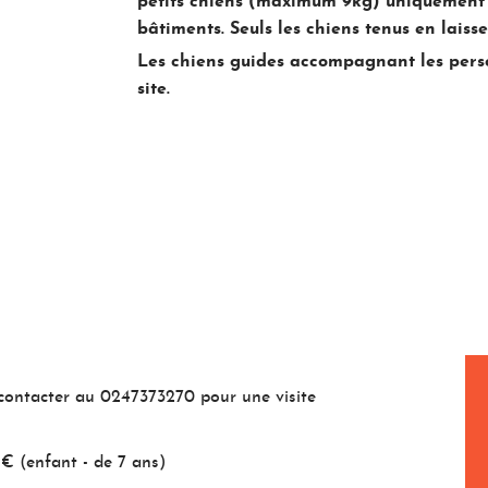
petits chiens (maximum 9kg) uniquement p
bâtiments. Seuls les chiens tenus en laiss
Les chiens guides accompagnant les perso
site.
s contacter au 0247373270 pour une visite
5 € (enfant - de 7 ans)