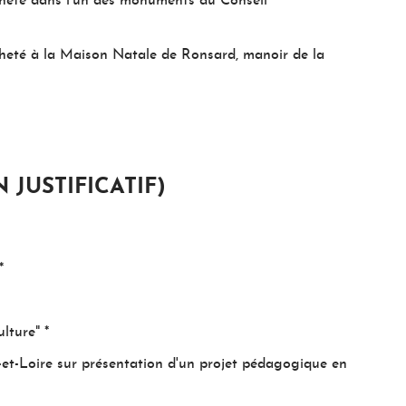
 acheté dans l'un des monuments du Conseil
 acheté à la Maison Natale de Ronsard, manoir de la
 JUSTIFICATIF)
*
lture" *
et-Loire sur présentation d'un projet pédagogique en