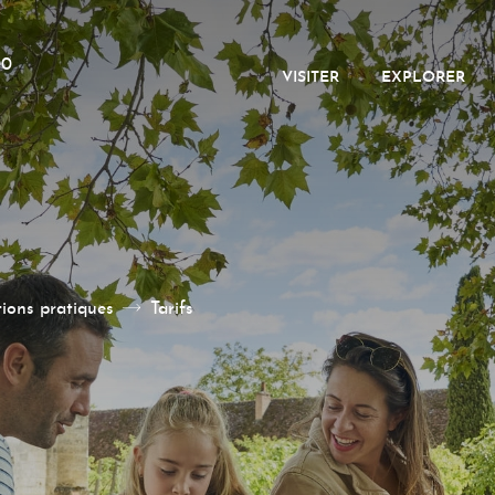
00
VISITER
EXPLORER
ions pratiques
Tarifs