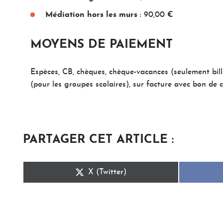
Médiation hors les murs
: 90,00 €
MOYENS DE PAIEMENT
Espèces, CB, chèques, chèque-vacances (seulement bill
(pour les groupes scolaires), sur facture avec bon d
PARTAGER CET ARTICLE :
Share
X (Twitter)
on