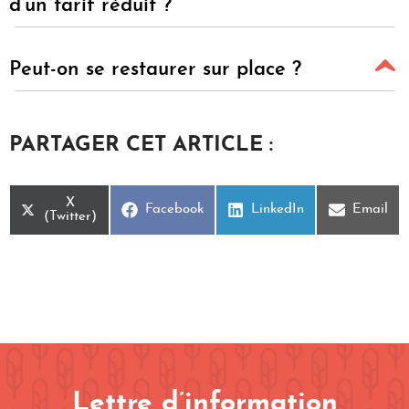
d’un tarif réduit ?
Peut-on se restaurer sur place ?
PARTAGER CET ARTICLE :
Share
X
Share
Share
Share
Facebook
LinkedIn
Email
on
(Twitter)
on
on
on
Lettre d’information