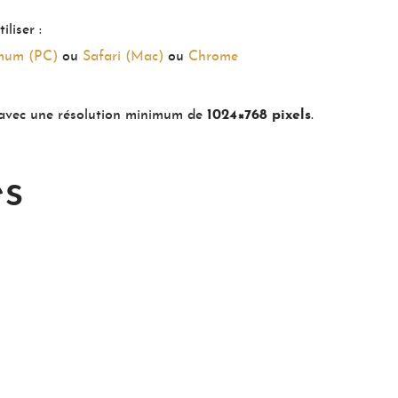
liser :
imum (PC)
ou
Safari (Mac)
ou
Chrome
 avec une résolution minimum de
1024×768 pixels
.
es