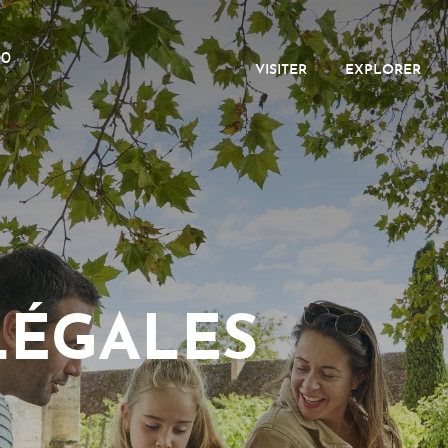
00
VISITER
EXPLORER
LÉGALES