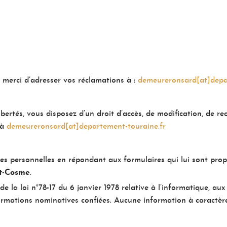
 merci d’adresser vos réclamations à :
demeureronsard[at]depa
bertés, vous disposez d’un droit d’accès, de modification, de re
 à
demeureronsard[at]departement-touraine.fr
s personnelles en répondant aux formulaires qui lui sont prop
St-Cosme
.
de la loi n°78-17 du 6 janvier 1978 relative à l’informatique, aux
formations nominatives confiées. Aucune information à caractè