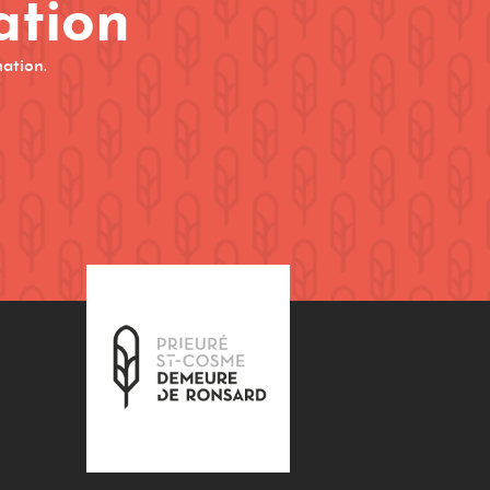
ation
mation.